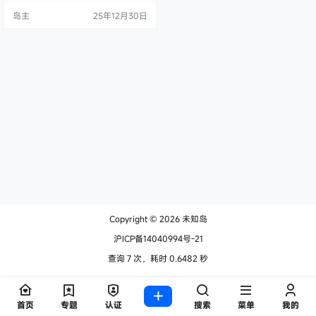
EX 风格 https://forum.casbin.com/
岛主
25年12月30日
https://github.com/casbin/casnod
e https://bbs-go…
Copyright © 2026
未知岛
沪ICP备14040994号-21
查询 7 次，耗时 0.6482 秒
首页
专题
认证
搜索
菜单
我的