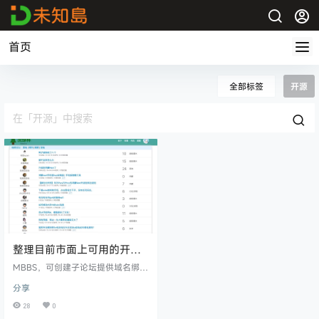
首页
全部标签
开源
整理目前市面上可用的开源
论坛程序
MBBS，可创建子论坛提供域名绑
定，相当于以前的自助建站系统，
分享
支持私有化部署。 http://mbbs.cc/
https://github.com/linfaxin/MBBS
28
0
http://bbs.mbbs.cc/ Casbin，仿 V2