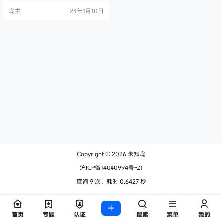
磁盘空间，我推荐一款免费实用的
岛主
24年1月10日
工具——TreeSize Free。本文将介
绍这款工具的功能、使用方法以及
如何通过它轻松管理你的磁盘空
间。 TreeSize Free 简介 TreeSize
Free 是一款由 JAM Software 开发
的磁盘空间…
Copyright © 2026
未知岛
沪ICP备14040994号-21
查询 9 次，耗时 0.6427 秒
首页
专题
认证
搜索
菜单
我的