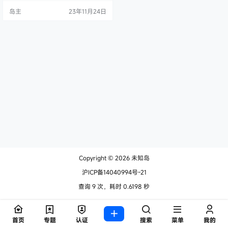
github第一步：Git的安装和使用，
岛主
23年11月24日
一起来学吧！ Git简介 Git（读音为/
gɪt/）是一个开源的分布式版本控制
系统，可以有效、高速地处理从很
小到非常大的项目版本管理。 要精
通GIT非常困难，而要入门却非常简
单。 这…
Copyright © 2026
未知岛
沪ICP备14040994号-21
查询 9 次，耗时 0.6198 秒
首页
专题
认证
搜索
菜单
我的