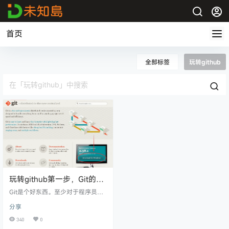
首页
全部标签
玩转github
玩转github第一步，Git的安
装和使用
Git是个好东西。至少对于程序员来
说，是一个超棒的东西。尤其是当gi
分享
thub这样的开源平台出现后。本质
上是先有了git才有了hub，当然有了
340
0
hub，用git就更爽了。本文教程玩转