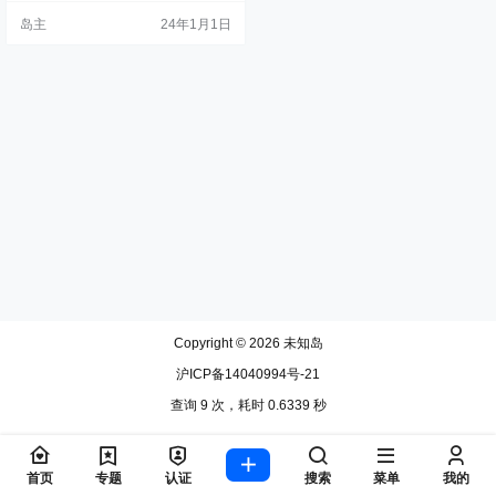
ctoru （点击直达） 该网站中的所有
岛主
24年1月1日
配色，无论是渐变、明暗滤镜还是
色卡，都可以在线直接调整。除了
配色，甚至可以制作 Logo。（国外
网站｜可直接访问） 3、Webgradie
nts （点击直达） 网站中提供了1
8…
Copyright © 2026
未知岛
沪ICP备14040994号-21
查询 9 次，耗时 0.6339 秒
首页
专题
认证
搜索
菜单
我的