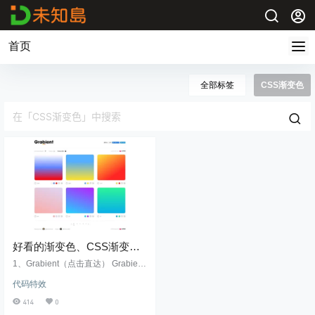
首页
全部标签
CSS渐变色
好看的渐变色、CSS渐变
色，配色推荐
1、Grabient（点击直达） Grabient
提供了25中渐变组合方式，看着是
代码特效
挺少的，但是每种渐变都可以在线
修改，无论是角度还是颜色。（国
414
0
外网站｜可直接访问） 2、Shapefa