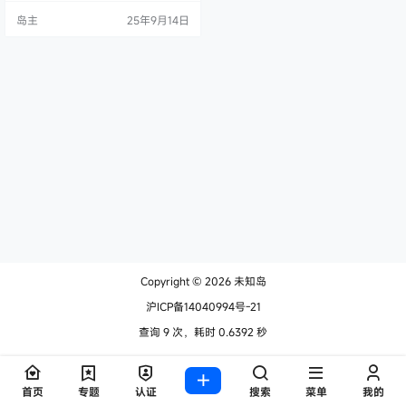
洋兴叹？ 公司有多个分支机构，想
岛主
25年9月14日
让它们像在一个办公室里一样，共
享文件、访问内部系统，但复杂的V
PN配置让你头大？ 别急！今天咱们
内网穿透系列第五期，就来给大家
介绍一个超级简单、超级好用的“魔
法”——EasyTier的异地组网方案！
它能让你的设备…
Copyright © 2026
未知岛
沪ICP备14040994号-21
查询 9 次，耗时 0.6392 秒
首页
专题
认证
搜索
菜单
我的