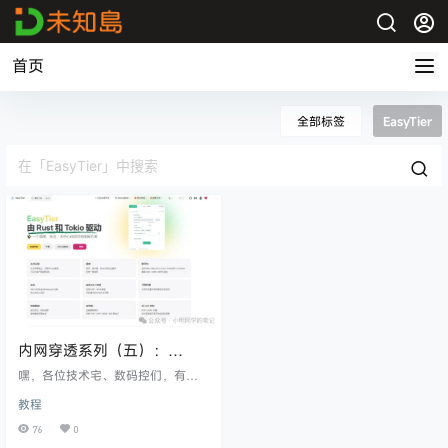
首页
全部标签
EasyTier
内网穿透系列（五）：
EasyTier异地组网，让你的
嘿，各位技术宅、数码控们，有没
设备“近在咫尺”！
有过这样的烦恼？ 人在公司，想访
教程
问家里NAS里的电影、照片，却发
现鞭长莫及？ 和朋友异地联机玩老
76
0
游戏，却苦于没有局域网，只能望