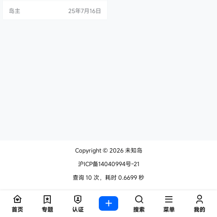
么样的用户呢？ 今天，我们将通过
岛主
25年7月16日
核心数、线程数、频率、缓存等方
面为你详细解答，确保你选对适合
自己的处理器！ 一、i3、i5、i7、i9
主要区别： 1.核心数和线程数 i3：
通常为 2-4核心 / 4-8线程。适合基
本…
Copyright © 2026
未知岛
沪ICP备14040994号-21
查询 10 次，耗时 0.6699 秒
首页
专题
认证
搜索
菜单
我的