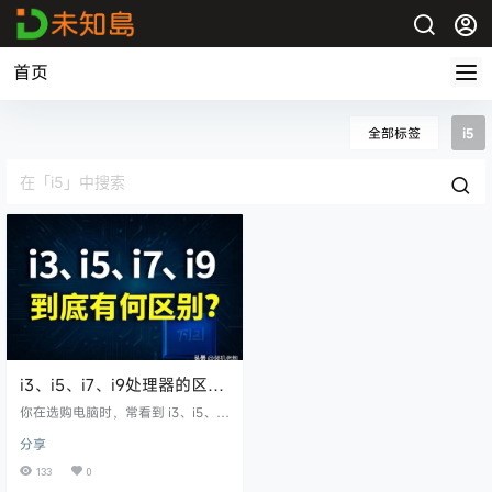
首页
全部标签
i5
i3、i5、i7、i9处理器的区
别，你选对了吗？
你在选购电脑时，常看到 i3、i5、i
7、i9 这些字母，这些差别到底意味
分享
着什么？ 处理器是电脑的“大脑”，
它决定了你的电脑性能。那么，i3、
133
0
i5、i7、i9 有哪些实际差异，适合什