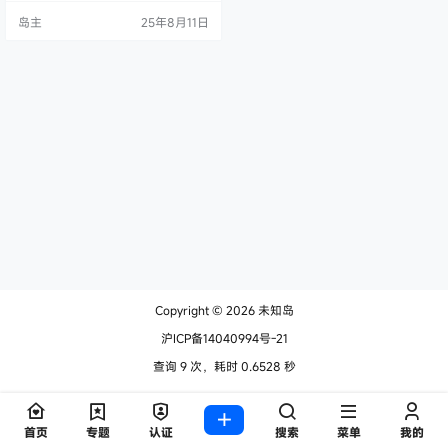
除此之外，主题也针对 SEO 、夜间
岛主
25年8月11日
模式、代码高亮等内容也进行了针
对性优化，使其简洁但不简陋。 主
题包括但不限于以下亮点 （等你发
现）： 响应式设计 针对 SEO 优化
支持切换夜间模式 无刷新跳转页面
说说功能 支持置…
Copyright © 2026
未知岛
沪ICP备14040994号-21
查询 9 次，耗时 0.6528 秒
首页
专题
认证
搜索
菜单
我的