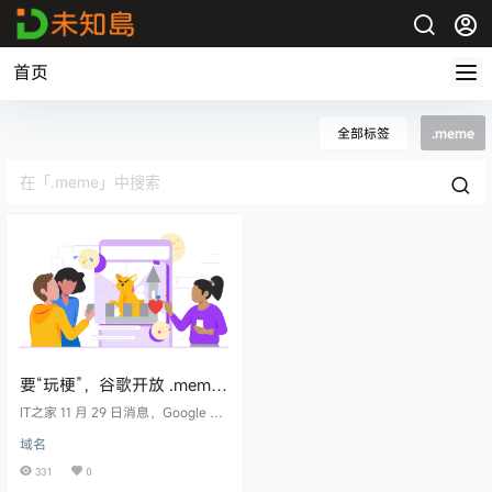
首页
全部标签
.meme
要“玩梗”，谷歌开放 .meme
顶级域名注册
IT之家 11 月 29 日消息，Google Re
gistry 今天发布新闻稿，宣布开放注
域名
册名为 .meme 的顶级域名，目前已
开通抢先体验通道。 在抢先体验阶
331
0
段，用户可以率先注册.meme 的顶