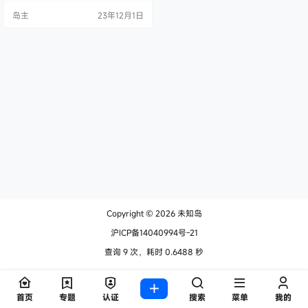
级域名，但需支付“额外的买断费
岛主
23年12月1日
用”，费率随时间推移而降低，抢先
体验期（EAP）截至 12 月 5 日。 12
月 5 日 16:00 UTC（IT之家注：北京
时间 12 月 6 日 0 点）之后，.me…
Copyright © 2026
未知岛
沪ICP备14040994号-21
查询 9 次，耗时 0.6488 秒
首页
专题
认证
搜索
菜单
我的