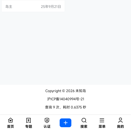
们可以安装其他编辑器来丰富编辑
岛主
25年9月21日
功能，其中可以安装的是UEditor fo
r Typecho。UEditor由百度提供的，
然后有其他网友进行整合兼容到Typ
echo，我们一起安装看看吧。 最新
版下载地址（2022年） LinkPoly/…
Copyright © 2026
未知岛
沪ICP备14040994号-21
查询 9 次，耗时 0.6375 秒
首页
专题
认证
搜索
菜单
我的