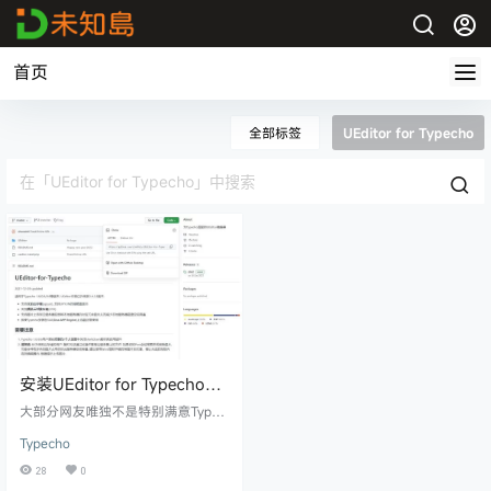
首页
全部标签
UEditor for Typecho
安装UEditor for Typecho丰
富Typecho编辑器功能
大部分网友唯独不是特别满意Typec
ho的就是编辑器采用的是Markdow
Typecho
n编辑器。毕竟官方考虑到是整个程
序的体积和轻便，不过对于很多人
28
0
来说不是特别喜欢这个编辑器。我