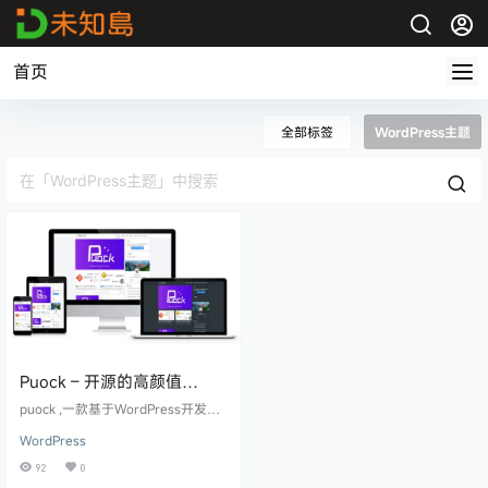
首页
全部标签
WordPress主题
Puock – 开源的高颜值
WordPress主题
puock ,一款基于WordPress开发的
高颜值的自适应主题，支持白天与
WordPress
黑夜模式/无刷新加载/第三方登录等
众多功能。主题的特点有三个，第
92
0
一它集成了博客风格，CMS 风格，