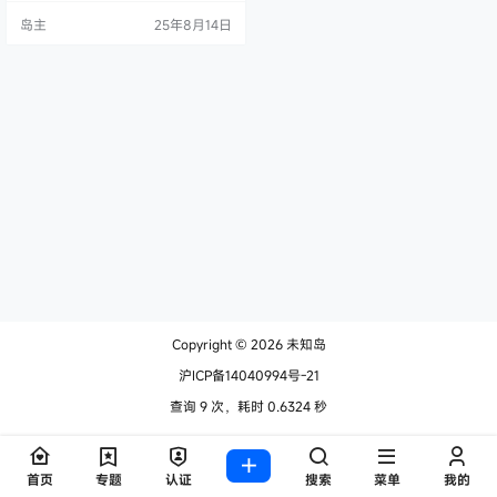
企业风格，这三种风格，你可以自
岛主
25年8月14日
由设置与选择；第二它的后台项目
比较多，什么幻灯片与公告，全局
的公告，CMS 布局，企业布局等
等，可以说一个主题可以当三个
用。 puock 主题的特点 支持白天与
暗黑模式 全局无刷新加载 支持博
客、…
Copyright © 2026
未知岛
沪ICP备14040994号-21
查询 9 次，耗时 0.6324 秒
首页
专题
认证
搜索
菜单
我的