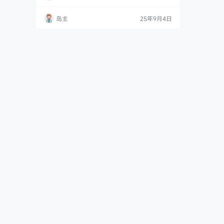
持缩略图（字定义thumbnail），右侧悬停。 支
持评论表情OwO。 文章和页面直接支持点赞和
岛主
25年9月4日
取消，不使用插件。 支持配置作者个人社交账号
显示。 支持配置是否显示文章版权信息。 支持
归档页面、友链页面…