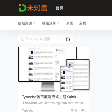
首页
建站资源
精品分享
米表
友联
Typecho仿百度响应式主题Xaink
下载与演示 Github:https://github.com/awinds/
xaink Demo:https://www.xa.ink 特点 仿百度。
Typecho
38
0
响应式设计，支持明亮和黑暗模式。 文章列表支