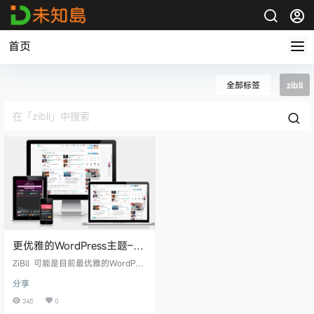
首页
全部标签
zibll
更优雅的WordPress主题–子
比主题
ZiBll 可能是目前最优雅的WordPre
ss主题。 部分特色功能 自定义网站
分享
图标、logo 自带夜间模式主题 三种
网站布局，各页面布局独立设置 全
345
0
站seo优化，各页面独立seo设置 百