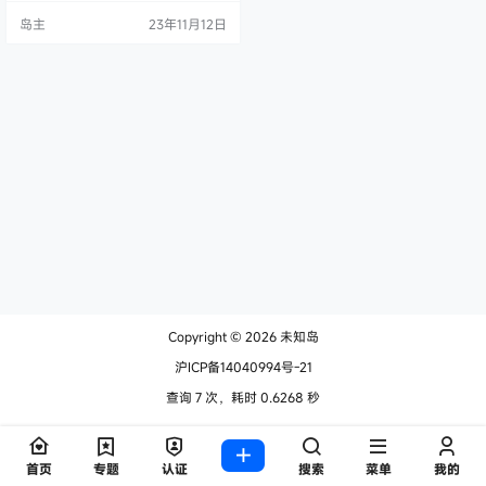
度资源实时推送，自动提交 自定义
岛主
23年11月12日
全局主题色 多种导航布局，电脑端
手机端独立设置 导航、页脚主题独
立自定义 全局加载动画 前端登录、
注册，自带社会化登录 前端用户中
心，修改资料、头像 前端发布文
章、独立打赏功能 …
Copyright © 2026
未知岛
沪ICP备14040994号-21
查询 7 次，耗时 0.6268 秒
首页
专题
认证
搜索
菜单
我的