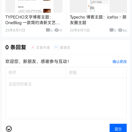
TYPECHO文字博客主题：
Typecho 博客主题：icefox - 朋
OneBlog 一款简约清新文艺的
友圈主题
写作记录类单栏主题
25年8月11日
25年8月11日
0
91
0
86
0 条回复
A
M
文章作者
管理员
欢迎您，新朋友，感谢参与互动！
确认修改
提交