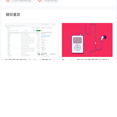
frpc-desktop
内网穿透
猜你喜欢
内网穿透系列（一）：还在为
Typecho 添加当前页面加载时
公网IP发愁？frp教你“打洞”回
间
首页
专题
认证
搜索
菜单
我的
家！
25年9月14日
23年11月1日
0
68
0
401