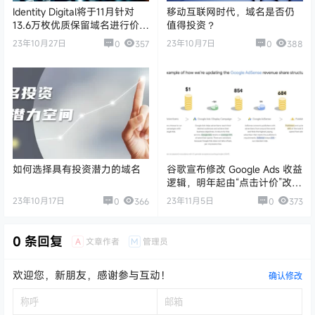
Identity Digital将于11月针对
移动互联网时代，域名是否仍
13.6万枚优质保留域名进行价格
值得投资？
调整
23年10月27日
23年10月7日
0
357
0
388
如何选择具有投资潜力的域名
谷歌宣布修改 Google Ads 收益
逻辑，明年起由“点击计价”改为
“曝光计价”
23年10月17日
23年11月5日
0
366
0
373
0 条回复
A
M
文章作者
管理员
欢迎您，新朋友，感谢参与互动！
确认修改