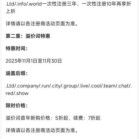
.Ltd/.info/.world
一次性注册三年、一次性注册
10
年再享折
上折
详情请以各注册商活动页面为准。
第二重：溢价词特惠
特惠时间：
2023
年
11
月
1
日至
11
月
30
日
涵盖后缀：
.Ltd/.company/.run/.city/.group/.live/.cool/.team/.chat/.
red/.show
限时价格：
溢价词首年新购价格：
5
折起，续费：
7
折起
详情请以各注册商活动页面为准。