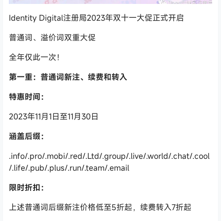
Identity Digital
注册局
2023
年双十一大促正式开启
普通词、溢价词双重大促
全年仅此一次！
第一重：普通词新注、续费和转入
特惠时间：
2023
年
11
月
1
日至
11
月
30
日
涵盖后缀：
.info/.pro/.mobi/.red/.Ltd/.group/.live/.world/.chat/.cool
/.life/.pub/.plus/.run/.team/.email
限时折扣：
上述普通词后缀新注价格低至
5
折起，续费转入
7
折起