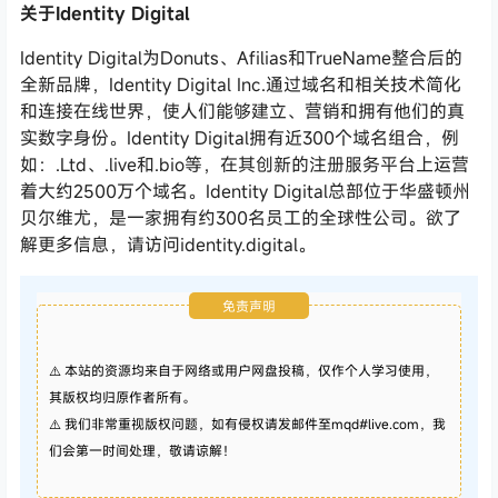
关于Identity Digital
Identity Digital
为
Donuts
、
Afilias
和
TrueName
整合后的
全新品牌，
Identity Digital Inc.
通过域名和相关技术简化
和连接在线世界，使人们能够建立、营销和拥有他们的真
实数字身份。
Identity Digital
拥有近
300
个域名组合，例
如：
.Ltd
、
.live
和
.bio
等，在其创新的注册服务平台上运营
着大约
2500
万个域名。
Identity Digital
总部位于华盛顿州
贝尔维尤，是一家拥有约
300
名员工的全球性公司。欲了
解更多信息，请访问
identity
.digital
。
免责声明
⚠️ 本站的资源均来自于网络或用户网盘投稿，仅作个人学习使用，
其版权均归原作者所有。
⚠️ 我们非常重视版权问题，如有侵权请发邮件至mqd#live.com，我
们会第一时间处理，敬请谅解！