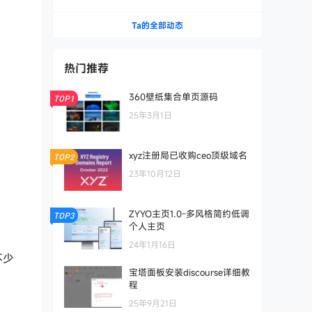
箱服务
Ta的全部动态
热门推荐
360壁纸集合单页源码
TOP1
25年3月1日
xyz注册局已收购ceo顶级域名
TOP2
23年10月12日
ZYYO主页1.0-多风格简约低调
TOP3
个人主页
24年1月16日
不少
宝塔面板安装discourse详细教
程
25年9月21日