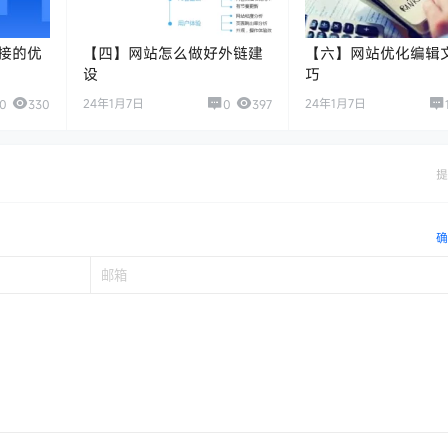
接的优
【四】网站怎么做好外链建
【六】网站优化编辑
设
巧
24年1月7日
24年1月7日
0
330
0
397
提
确