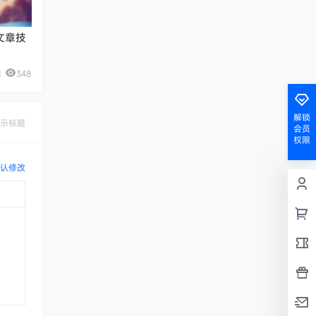
文章技
1
348
解锁
示标题
会员
权限
认修改