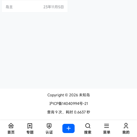
用户需要支付域名注册费，待域名
岛主
23年11月5日
正式上线后即可使用。 预注册阶
段： 预注册阶段.ing 的价格还比较
高，价格会随着时间推移逐渐减
低，直到 12 月 5 日 16:00 UTC 时正
式上线，价格回归到标准定价，标
准定价大概是 20 …
Copyright © 2026
未知岛
沪ICP备14040994号-21
查询 9 次，耗时 0.6637 秒
首页
专题
认证
搜索
菜单
我的