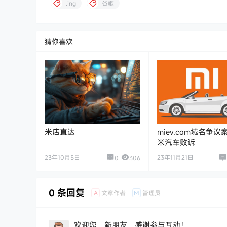
.ing
谷歌
猜你喜欢
米店直达
miev.com域名争
米汽车败诉
23年10月5日
23年11月21日
0
306
0 条回复
A
M
文章作者
管理员
欢迎您，新朋友，感谢参与互动！