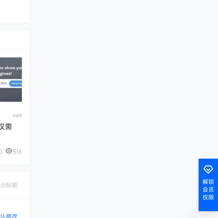
册仅需
0
516
解锁
示标题
会员
权限
认修改