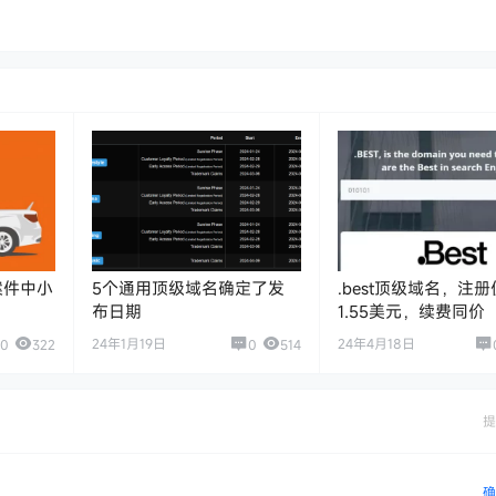
议案件中小
5个通用顶级域名确定了发
.best顶级域名，注
布日期
1.55美元，续费同价
24年1月19日
24年4月18日
0
322
0
514
提
确