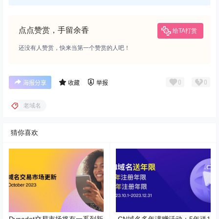
点点赞赏，手留余香
给TA打赏
还没有人赞赏，快来当第一个赞赏的人吧！
0
0
海报分享
收藏
举报
老域名
猜你喜欢
Dynadot交易市场将有一系列新
.CN域名多年满赠活动：5年送1