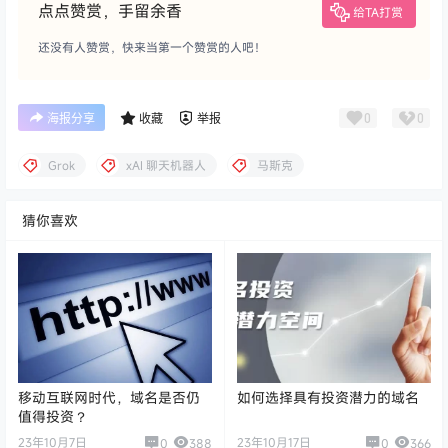
点点赞赏，手留余香
给TA打赏
还没有人赞赏，快来当第一个赞赏的人吧！
0
0
海报分享
收藏
举报
Grok
xAI 聊天机器人
马斯克
猜你喜欢
移动互联网时代，域名是否仍
如何选择具有投资潜力的域名
值得投资？
23年10月7日
23年10月17日
0
388
0
366