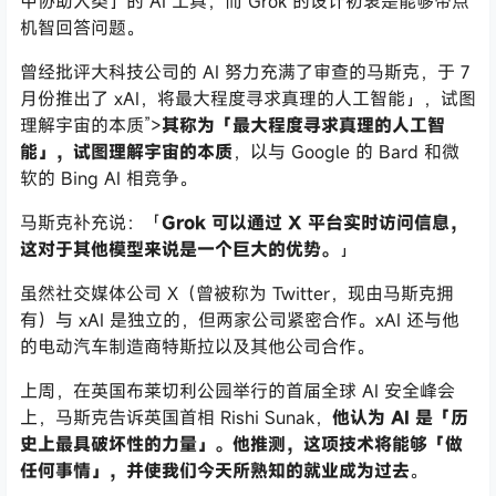
中协助人类」的 AI 工具，而 Grok 的设计初衷是能够带点
机智回答问题。
曾经批评大科技公司的 AI 努力充满了审查的马斯克，于 7
月份推出了 xAI，将最大程度寻求真理的人工智能」，试图
理解宇宙的本质”>
其称为「
最大
程度寻求真理的人工智
能」，试图理解宇宙的本质
，以与 Google 的 Bard 和微
软的 Bing AI 相竞争。
马斯克补充说：「
Grok 可以通过 X 平台实时访问信息，
这对于其他模型来说是一个巨大的优势。
」
虽然社交媒体公司 X（曾被称为 Twitter，现由马斯克拥
有）与 xAI 是独立的，但两家公司紧密合作。xAI 还与他
的电动汽车制造商特斯拉以及其他公司合作。
上周，在英国布莱切利公园举行的首届全球 AI 安全峰会
上，马斯克告诉英国首相 Rishi Sunak，
他认为 AI 是「历
史上最具破坏性的力量」。他推测，这项技术将能够「做
任何事情」，并使我们今天所熟知的就业成为过去
。