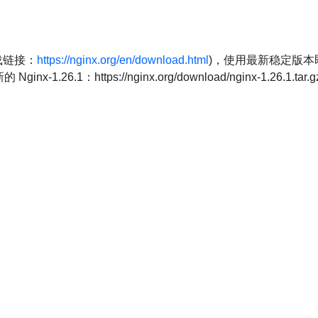
下载链接：
https://nginx.org/en/download.html
)，使用最新稳定版本
6.1：https://nginx.org/download/nginx-1.26.1.tar.