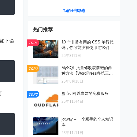
服务
Ta的全部动态
热门推荐
执行如下命
10 个非常有用的 CSS 单行代
TOP1
码，你可能没有使用过它们
25年3月1日
MySQL 批量修改表前缀的两
TOP2
种方法【WordPress多第三
步】
25年8月18日
而
盘点cf可以白嫖的免费服务
TOP3
25年11月4日
jotway – 一个顺手的个人知识
库
23年11月1日