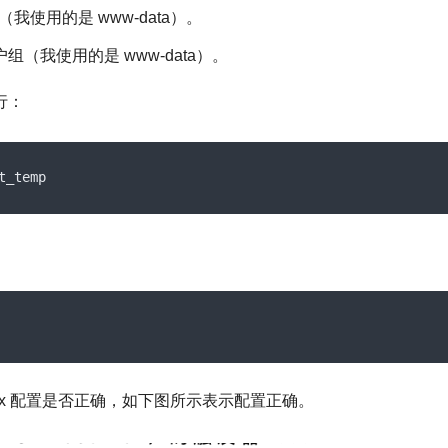
inx 文档：
http://nginx.org/en/docs/configure.html
其它要求你可以直接使用和我一样的参数进行编译。
bin
-
path
=
/usr/
sbin
/
nginx 
--
conf
-
path
=
/etc/
nginx
/
nginx
.
co
inx 子目录依照这个变量展开。