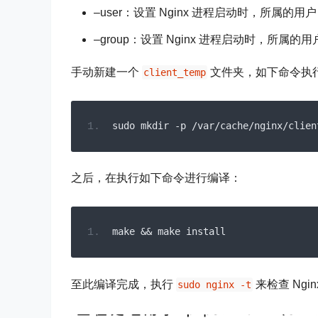
# 解压后，进入解压目录
cd nginx
-
1.26
.
1
2、编译安装 Nginx
先生成 makefile 文件，编译参数可以参考官方 Ng
本人当前编译 Nginx 选择的参数如下，如无
.
/configure \--prefix=
/
etc
/
nginx 
--
s
参数说明：
–prefix：Nginx 主要安装路径，后续 Ng