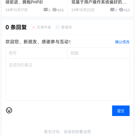
续前进，拥抱PHP8!
现基于用户操作系统偏好的明
暗主题切换
24年10月17日
24年10月22日
0
488
0
455
0 条回复
A
M
文章作者
管理员
欢迎您，新朋友，感谢参与互动！
确认修改
提交
暂无讨论，说说你的看法吧