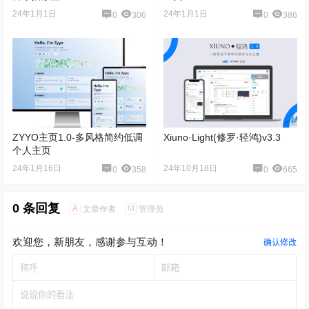
24年1月1日
24年1月1日
0
306
0
386
ZYYO主页1.0-多风格简约低调
Xiuno·Light(修罗·轻鸿)v3.3
个人主页
24年1月16日
24年10月18日
0
358
0
665
0 条回复
A
M
文章作者
管理员
欢迎您，新朋友，感谢参与互动！
确认修改