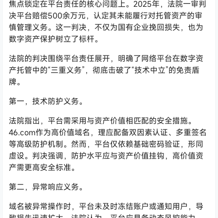
焦点锁定在平台责任的核心问题上。2025年，法院一审判
决平台赔偿500余万元，认定其未能履行对托管资产的审
慎管理义务。这一判决，不仅为国有企业挽回损失，也为
数字资产保护树立了标杆。
法院的判决围绕平台责任展开，明确了网络平台在数字资
产托管中的“三重义务”，彻底击破了“技术中立”的免责盾
牌。
第一，技术防护义务。
法院指出，平台需采用与资产价值相匹配的安全措施。
46.com作为高价值域名，理应配备双因素认证、多重签名
等高级防护机制。然而，平台仅依赖基础密码验证，形同
虚设。判决强调，防护水平应与资产价值挂钩，高价值资
产需更高安全标准。
第二，异常响应义务。
域名被异常操作时，平台未及时冻结账户或通知用户，导