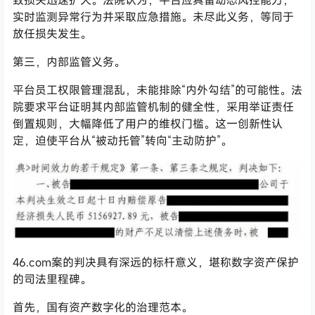
致损失迅速扩大。法院认为，平台应具备动态风控能力，
实时监测异常行为并采取应急措施。未尽此义务，等同于
放任损失发生。
第三，内部监管义务。
平台员工权限管理混乱，未能排除“内外勾结”的可能性。法
院要求平台证明其内部监管机制的健全性，采用举证责任
倒置规则，大幅降低了用户的维权门槛。这一创新性认
定，迫使平台从“被动托管”转向“主动防护”。
46.com案的判决具有深远的标杆意义，堪称数字资产保护
的司法里程碑。
首先，国有资产数字化的治理范本。