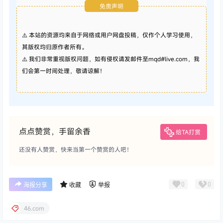
免责声明
⚠️ 本站的资源均来自于网络或用户网盘投稿，仅作个人学习使用，
其版权均归原作者所有。
⚠️ 我们非常重视版权问题，如有侵权请发邮件至mqd#live.com，我
们会第一时间处理，敬请谅解！
点点赞赏，手留余香
给TA打赏
还没有人赞赏，快来当第一个赞赏的人吧！
0
0
海报分享
收藏
举报
46.com